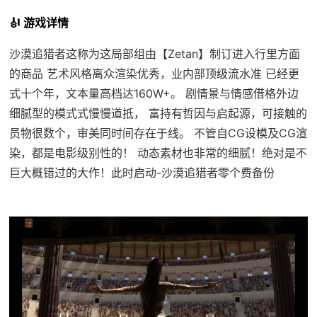
🎻 游戏详情
沙漠追猎者这称为这局部组由【Zetan】制订进入行里方面
的商品 艺术风格离众渲染优秀，业内部顶级流水准 已经更
式十个年，文本量高档达160W+。 剧情景与情感借格外边
细腻型的模式式慢慢道抵， 富持有哲因与启起源，可接触的
员物很数个，审美同时间存在于线。 不管自CG设模及CG渲
染，都是电影级别性的！ 动态素材也非常的细腻！绝对是不
巨大概错过的大作！此时启动-沙漠追猎者零个费备份