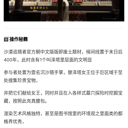
📨 操作秘籍
沙漠追猎者官方朝中文版版即
废土题材，候间线置于末日后
400年，此时含有1个叫泽塔里层面的文明显
参与者处置为壹名沉沙猎手掌，替泽塔女王位于巨区域于至
处搜集珍贵宝物，
并把它们献给女王，同时并且在入各样式墓穴探险时挖掘宝
藏，按照此充真腰包。
渲染艺术风格独特，甚至是图书馆里的环境观之里面类的都
格界优秀，