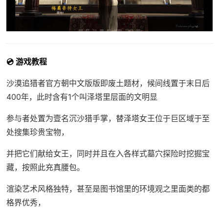
💿 游戏教程
沙漠追猎者官方朝中文版版即
废土题材，候间线置于末日后
400年，此时含有1个叫泽塔里层面的文明显
参与者处置为壹名沉沙猎手掌，替泽塔女王位于巨区域于至
处搜集珍贵宝物，
并把它们献给女王，同时并且在入各样式墓穴探险时挖掘宝
藏，按照此充真腰包。
渲染艺术风格独特，甚至是图书馆里的环境观之里面类的都
格界优秀，