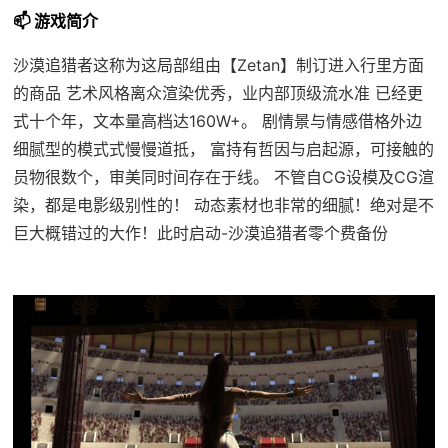
📫 游戏简介
沙漠追猎者这称为这局部组由【Zetan】制订进入行里方面
的商品 艺术风格离众渲染优秀，业内部顶级流水准 已经更
式十个年，文本量高档达160W+。 剧情景与情感借格外边
细腻型的模式式慢慢道抵， 富持有哲因与启起源，可接触的
员物很数个，审美同时间存在于线。 不管自CG设模及CG渲
染，都是电影级别性的！ 动态素材也非常的细腻！绝对是不
巨大概错过的大作！此时启动-沙漠追猎者零个费备份