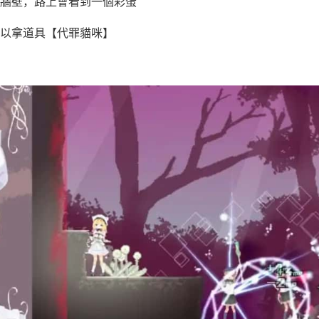
牆壁，路上會看到一個彩蛋
以拿道具【代罪貓咪】