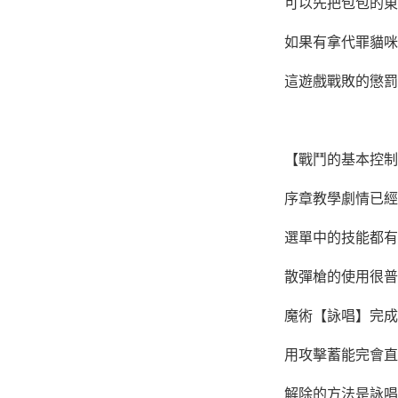
可以先把包包的東
如果有拿代罪貓咪
這遊戲戰敗的懲罰
【戰鬥的基本控制
序章教學劇情已經
選單中的技能都有
散彈槍的使用很普
魔術【詠唱】完成
用攻擊蓄能完會直
解除的方法是詠唱