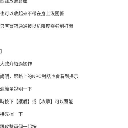
西都放進倉庫
也可以收起來不帶在身上沒關係
只有寶箱通通被以危險度零強制打開
】
大致介紹過操作
說明，跟路上的NPC對話也會看到提示
遍簡單說明一下
時按下【護盾】或【攻擊】可以蓄能
接先揮一下
跟攻擊兩個一起按