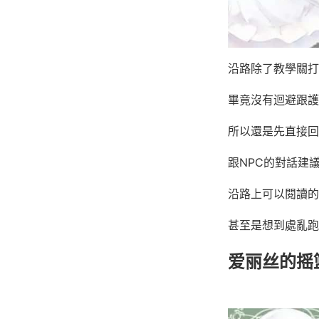
沿路除了教學關打
畢竟沒有迴避跟護
所以還是先直接回
跟NPC的對話建
沿路上可以閱讀的
甚至是想到處亂跑
爱丽丝的摇