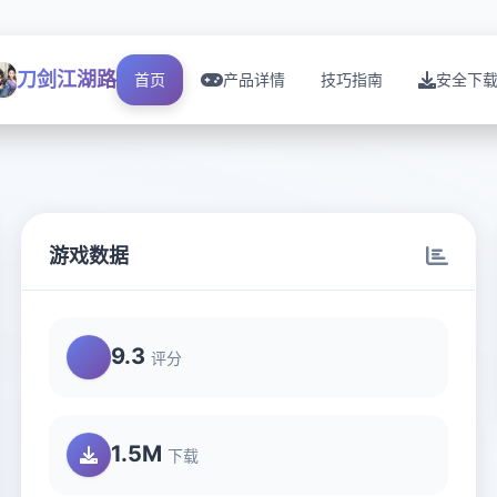
刀剑江湖路
首页
产品详情
技巧指南
安全下
游戏数据
9.3
评分
1.5M
下载