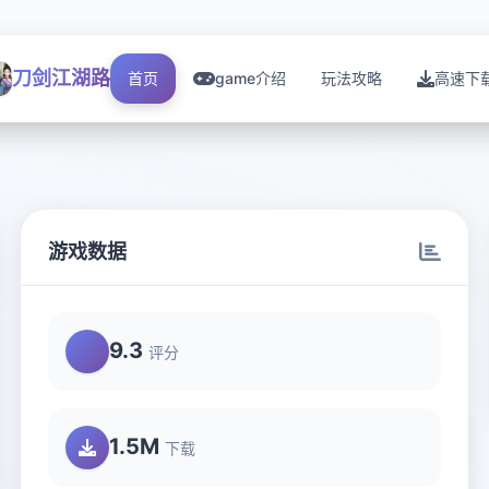
刀剑江湖路
首页
game介绍
玩法攻略
高速下
游戏数据
9.3
评分
1.5M
下载